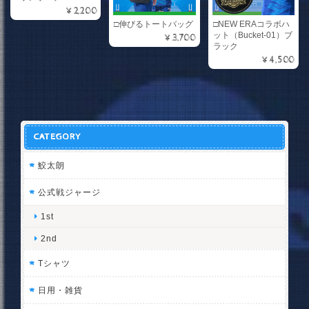
¥2,200
□伸びるトートバッグ
□NEW ERAコラボハ
ット（Bucket-01）ブ
¥3,700
ラック
¥4,500
CATEGORY
鮫太朗
公式戦ジャージ
1st
2nd
Tシャツ
日用・雑貨